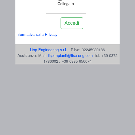
Collegato
Informativa sulla Privacy
Lisp Engineering s.r.l.
- P.Iva: 02245980186
Assistenza: Mail.
lispimpianti@lisp-eng.com
Tel. +39 0372
1786002 / +39 0385 656074