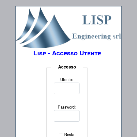
Lisp - Accesso Utente
Accesso
Utente:
Password:
Resta